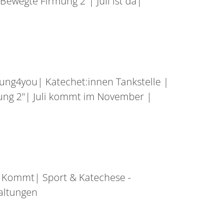
ewegte Firmung 2"| Juli ist da|
ung4you| Katechet:innen Tankstelle |
ung 2"| Juli kommt im November |
i Kommt| Sport & Katechese -
altungen